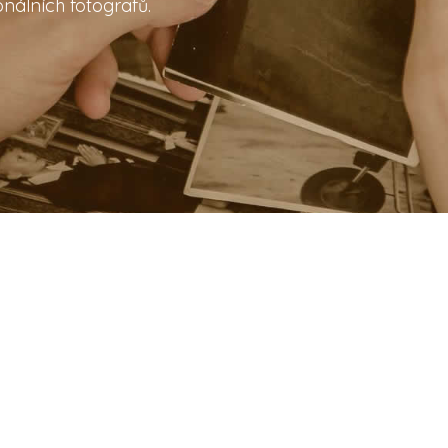
nálních fotografů.
Může se hodit
Blog
 prověřených
Registrace cateringu
na svatbu,
Obchodní podmínky
s.cz najdete to,
Kontakt