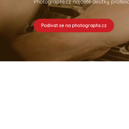
Photographs.cz najdete desítky profesio
Podívat se na photographs.cz
Caterings vám nabízí desítky profesionálních a
cateringů na jednom místě. Ať hledáte catering 
firemní akci nebo oslavu narozenin, na Catering
co hledáte.