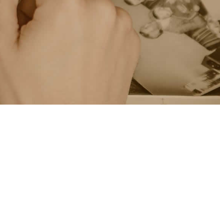
Kontaktní údaje
Verticals online s.r.o.
Jednořadá 1123/37, Praha 6
+420 737 161 744
podpora@caterings.cz