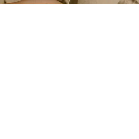
ingu i fotografa? Nebo
ukty nebo službu? Na
nálních fotografů.
Může se hodit