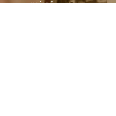
místě
Pořádáte svatbu a hledáte kromě cater
chcete profesionálně nafotit vaše prod
Photographs.cz najdete desítky profesio
Podívat se na photographs.cz