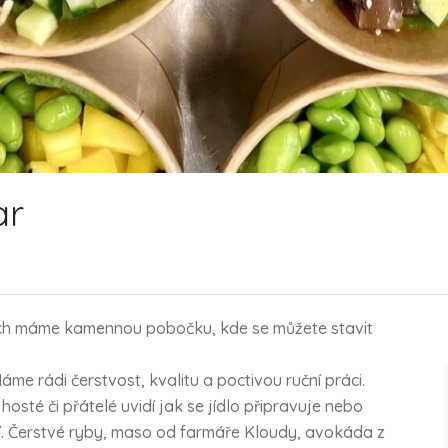
ar
ch máme kamennou pobočku, kde se můžete stavit
me rádi čerstvost, kvalitu a poctivou ruční práci.
osté či přátelé uvidí jak se jídlo připravuje nebo
. Čerstvé ryby, maso od farmáře Kloudy, avokáda z