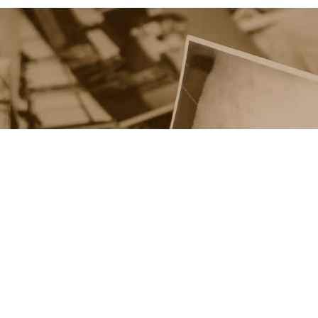
 na jednom
ingu i fotografa? Nebo
ukty nebo službu? Na
nálních fotografů.