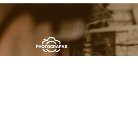
Desítky fotografů
místě
Pořádáte svatbu a hledáte kromě cater
chcete profesionálně nafotit vaše prod
Photographs.cz najdete desítky profesio