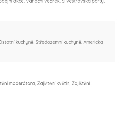
odejní akce, Vánoční večírek, Silvestrovská párty,
Ostatní kuchyně, Středozemní kuchyně, Americká
štění moderátora, Zajištění květin, Zajištění