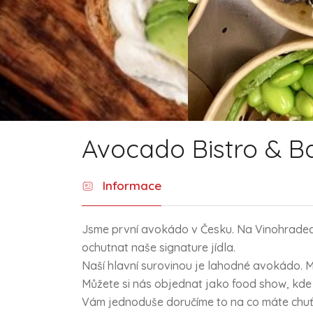
Avocado Bistro & B
Informace
Jsme první avokádo v Česku. Na Vinohrade
ochutnat naše signature jídla.
Naší hlavní surovinou je lahodné avokádo. Má
Můžete si nás objednat jako food show, kde h
Vám jednoduše doručíme to na co máte chuť