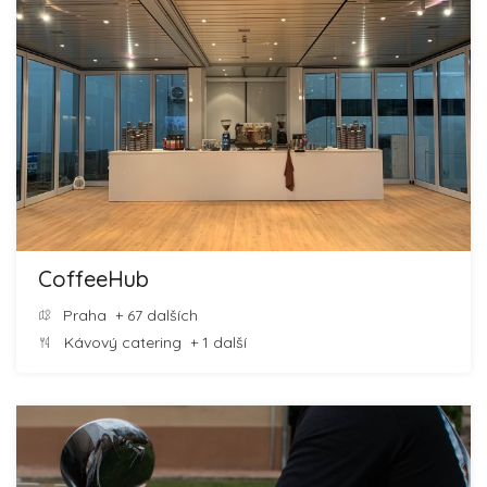
CoffeeHub
Praha
+ 67 dalších
Kávový catering
+ 1 další