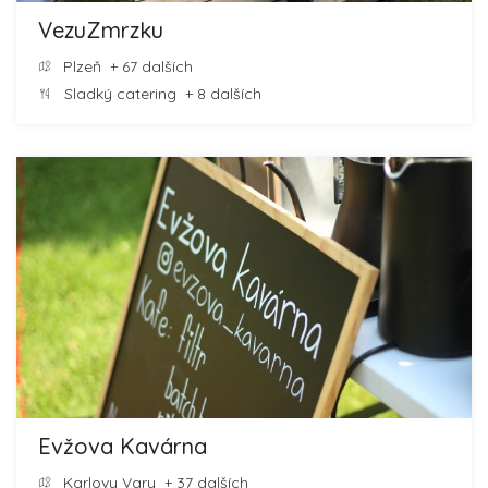
VezuZmrzku
Plzeň
+ 67 dalších
Sladký catering
+ 8 dalších
Evžova Kavárna
Karlovy Vary
+ 37 dalších